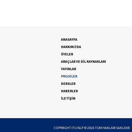
ANASAYFA
HAKKIMIZDA
ÜYELER
ARAÇLAR VE DİL KAYNAKLARI
YAYINLAR
PROJELER
DERSLER
HABERLER
İLETİŞİM
COPYRIGHT
ITU NLP
©
2026
TÜM HAKLARI SAKLIDIR