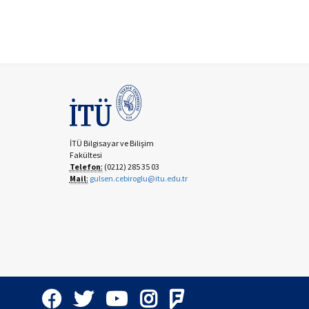
İTÜ Bilgisayar ve Bilişim
Fakültesi
Telefon
:
(0212) 285 35 03
Mail
:
gulsen.cebiroglu@itu.edu.tr