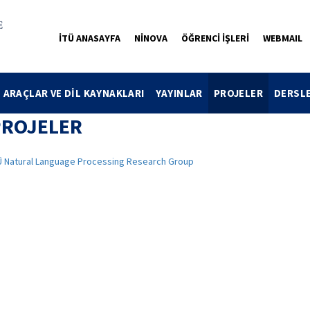
İTÜ ANASAYFA
NİNOVA
ÖĞRENCİ İŞLERİ
WEBMAIL
ARAÇLAR VE DİL KAYNAKLARI
YAYINLAR
PROJELER
DERSL
PROJELER
Ü Natural Language Processing Research Group