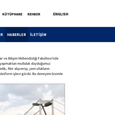
ENGLISH
KÜTÜPHANE
REHBER
ER
HABERLER
İLETİŞİM
ar ve Bilişim Mühendisliği Fakültesi'nde
ği yapmaktan mutluluk duyduğumuz
lik, fikir alışverişi, yeni ufukların
 platform işlevi gördü. Bu deneyimi bizimle