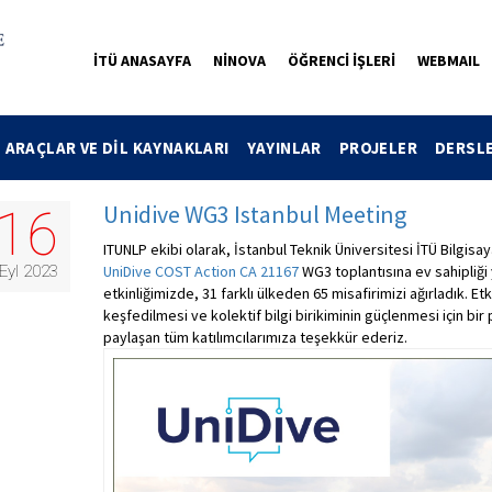
İTÜ ANASAYFA
NİNOVA
ÖĞRENCİ İŞLERİ
WEBMAIL
ARAÇLAR VE DİL KAYNAKLARI
YAYINLAR
PROJELER
DERSL
Unidive WG3 Istanbul Meeting
16
ITUNLP ekibi olarak, İstanbul Teknik Üniversitesi İTÜ Bilgisay
Eyl 2023
UniDive COST Action CA 21167
WG3 toplantısına ev sahipli
etkinliğimizde, 31 farklı ülkeden 65 misafirimizi ağırladık. Etkin
keşfedilmesi ve kolektif bilgi birikiminin güçlenmesi için bir
paylaşan tüm katılımcılarımıza teşekkür ederiz.